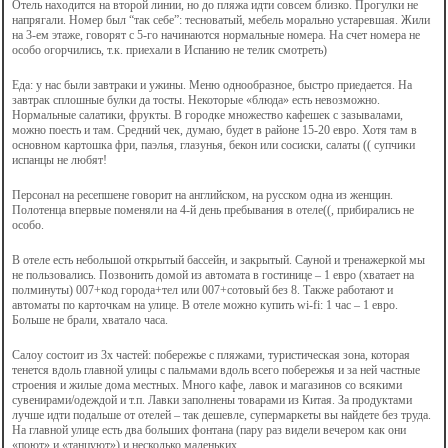
Отель находится на второй линии, но до пляжа идти совсем близко. Прогулки не
напрягали. Номер был “так себе”: тесноватый, мебель морально устаревшая. Жили
на 3-ем этаже, говорят с 5-го начинаются нормальные номера. На счет номера не
особо огорчились, т.к. приехали в Испанию не телик смотреть)
Еда: у нас были завтраки и ужины. Меню однообразное, быстро приедается. На
завтрак сплошные булки да тосты. Некоторые «блюда» есть невозможно.
Нормальные салатики, фрукты. В городке множество кафешек с зазывалами,
можно поесть и там. Средний чек, думаю, будет в районе 15-20 евро. Хотя там в
основном картошка фри, паэлья, глазунья, бекон или сосиски, салаты (( супчики
испанцы не любят!
Персонал на ресепшене говорит на английском, на русском одна из женщин.
Полотенца впервые поменяли на 4-й день пребывания в отеле((, прибирались не
особо.
В отеле есть небольшой открытый бассейн, и закрытый. Сауной и тренажеркой мы
не пользовались. Позвонить домой из автомата в гостинице – 1 евро (хватает на
полминуты) 007+код города+тел или 007+сотовый без 8. Также работают и
автоматы по карточкам на улице. В отеле можно купить wi-fi: 1 час – 1 евро.
Больше не брали, хватало часа.
Салоу состоит из 3х частей: побережье с пляжами, туристическая зона, которая
тенется вдоль главной улицы с пальмами вдоль всего побережья и за ней частные
строения и жилые дома местных. Много кафе, лавок и магазинов со всякими
сувенирами/одеждой и т.п. Лавки заполнены товарами из Китая. За продуктами
лучше идти подальше от отелей – так дешевле, супермаркеты вы найдете без труда.
На главной улице есть два больших фонтана (пару раз видели вечером как они
«поют» и «танцуют») и несколько маленьких.