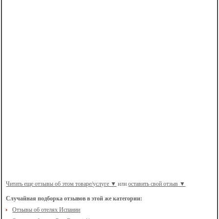
Читать еще отзывы об этом товаре/услуге ▼
или
оставить свой отзыв ▼
Случайная подборка отзывов в этой же категории:
Отзывы об отелях Испании