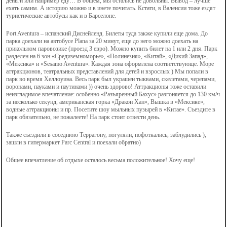
деньги или например еду… В общем, мы остались не довольны. Вывод – лучше
ехать самим. А историю можно и в инете почитать. Кстати, в Валенсии тоже ездят
туристические автобусы как и в Барселоне.
Port Aventura – испанский Диснейленд. Билеты туда также купили еще дома. До
парка доехали на автобусе Plana за 20 минут, еще до него можно доехать на
прикольном паровозике (проезд 3 евро). Можно купить билет на 1 или 2 дня. Парк
разделен на 6 зон «Средиземноморье», «Полинезия», «Китай», «Дикий Запад»,
«Мексика» и «Sesamo Aventura». Каждая зона оформлена соответствующе. Море
аттракционов, театральных представлений для детей и взрослых ) Мы попали в
парк во время Хеллоуина. Весь парк был украшен тыквами, скелетами, черепами,
воронами, пауками и паутинами )) очень здорово! Аттракционы тоже оставили
неизгладимое впечатление: особенно «Разъяренный Бахус» разгоняется до 130 км/ч
за несколько секунд, американская горка «Дракон Хан», Вышка в «Мексике»,
водные аттракционы и пр. Посетите шоу мыльных пузырей в «Китае». Съездите в
парк обязательно, не пожалеете! На парк стоит отвести день.
Также съездили в соседнюю Террагону, погуляли, пофоткались, заблудились ),
зашли в гипермаркет Parc Central и поехали обратно)
Общее впечатление об отдыхе осталось весьма положительное! Хочу еще!