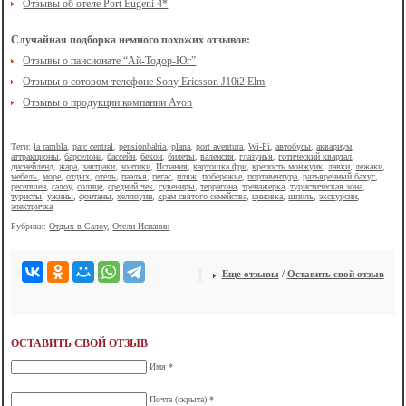
Отзывы об отеле Port Eugeni 4*
Случайная подборка немного похожих отзывов:
Отзывы о пансионате “Ай-Тодор-Юг”
Отзывы о сотовом телефоне Sony Ericsson J10i2 Elm
Отзывы о продукции компании Avon
Теги:
la rambla
,
parc central
,
pensionbahia
,
plana
,
port aventura
,
Wi-Fi
,
автобусы
,
аквариум
,
аттракционы
,
барселона
,
бассейн
,
бекон
,
билеты
,
валенсия
,
глазунья
,
готический квартал
,
диснейленд
,
жара
,
завтраки
,
зонтики
,
Испания
,
картошка фри
,
крепость монжуик
,
лавки
,
лежаки
,
мебель
,
море
,
отдых
,
отель
,
паэлья
,
пегас
,
пляж
,
побережье
,
портавентура
,
разъяренный бахус
,
ресепшен
,
салоу
,
солнце
,
средний чек
,
сувениры
,
террагона
,
тренажерка
,
туристическая зона
,
туристы
,
ужины
,
фонтаны
,
хеллоуин
,
храм святого семейства
,
циновка
,
шпиль
,
экскурсии
,
электричка
Рубрики:
Отдых в Салоу
,
Отели Испании
Еще отзывы
/
Оставить свой отзыв
ОСТАВИТЬ СВОЙ ОТЗЫВ
Имя *
Почта (скрыта) *