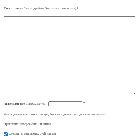
Текст отзыва
(чем подробнее Ваш отзыв, тем лучше) *
*
Антиспам:
Все спамеры петухи?
Чтобы добавлять отзывы быстро, без ввода данных и кода -
войдите на сайт
.
Прикрепить изображение или видео
Следить за отзывами к этой записи!