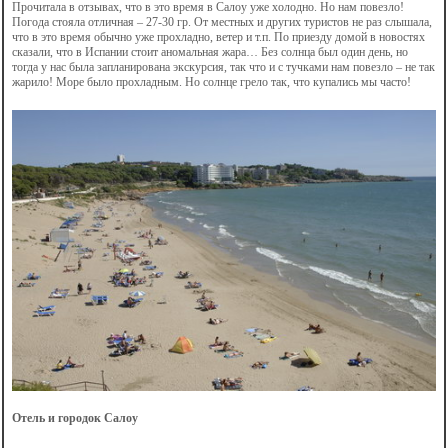
Прочитала в отзывах, что в это время в Салоу уже холодно. Но нам повезло!
Погода стояла отличная – 27-30 гр. От местных и других туристов не раз слышала,
что в это время обычно уже прохладно, ветер и т.п. По приезду домой в новостях
сказали, что в Испании стоит аномальная жара… Без солнца был один день, но
тогда у нас была запланирована экскурсия, так что и с тучками нам повезло – не так
жарило! Море было прохладным. Но солнце грело так, что купались мы часто!
Отель и городок Салоу