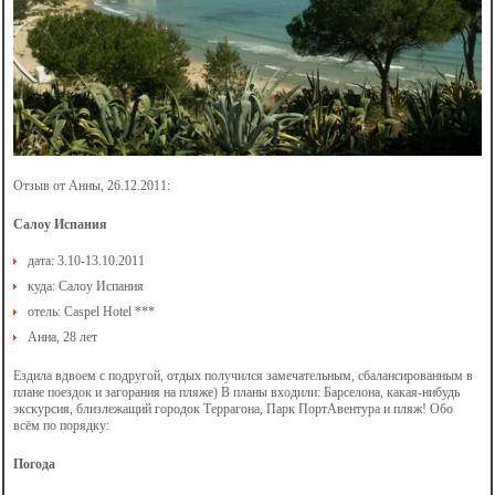
Отзыв от Анны, 26.12.2011:
Салоу Испания
дата: 3.10-13.10.2011
куда: Салоу Испания
отель: Caspel Hotel ***
Анна, 28 лет
Ездила вдвоем с подругой, отдых получился замечательным, сбалансированным в
плане поездок и загорания на пляже) В планы входили: Барселона, какая-нибудь
экскурсия, близлежащий городок Террагона, Парк ПортАвентура и пляж! Обо
всём по порядку:
Погода