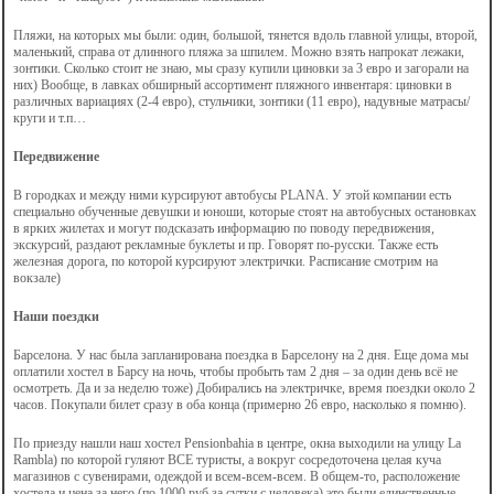
Пляжи, на которых мы были: один, большой, тянется вдоль главной улицы, второй,
маленький, справа от длинного пляжа за шпилем. Можно взять напрокат лежаки,
зонтики. Сколько стоит не знаю, мы сразу купили циновки за 3 евро и загорали на
них) Вообще, в лавках обширный ассортимент пляжного инвентаря: циновки в
различных вариациях (2-4 евро), стульчики, зонтики (11 евро), надувные матрасы/
круги и т.п…
Передвижение
В городках и между ними курсируют автобусы PLANA. У этой компании есть
специально обученные девушки и юноши, которые стоят на автобусных остановках
в ярких жилетах и могут подсказать информацию по поводу передвижения,
экскурсий, раздают рекламные буклеты и пр. Говорят по-русски. Также есть
железная дорога, по которой курсируют электрички. Расписание смотрим на
вокзале)
Наши поездки
Барселона. У нас была запланирована поездка в Барселону на 2 дня. Еще дома мы
оплатили хостел в Барсу на ночь, чтобы пробыть там 2 дня – за один день всё не
осмотреть. Да и за неделю тоже) Добирались на электричке, время поездки около 2
часов. Покупали билет сразу в оба конца (примерно 26 евро, насколько я помню).
По приезду нашли наш хостел Рensionbahia в центре, окна выходили на улицу La
Rambla) по которой гуляют ВСЕ туристы, а вокруг сосредоточена целая куча
магазинов с сувенирами, одеждой и всем-всем-всем. В общем-то, расположение
хостела и цена за него (по 1000 руб за сутки с человека) это были единственные