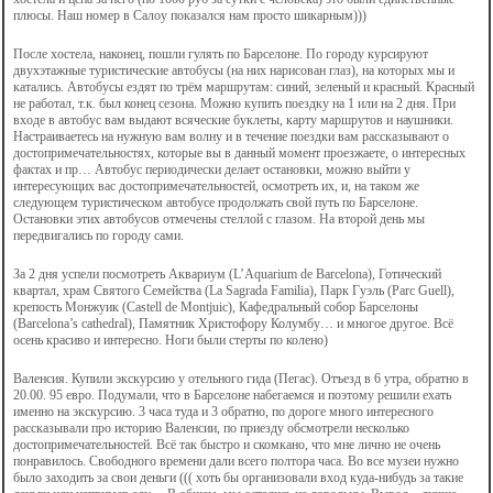
плюсы. Наш номер в Салоу показался нам просто шикарным)))
После хостела, наконец, пошли гулять по Барселоне. По городу курсируют
двухэтажные туристические автобусы (на них нарисован глаз), на которых мы и
катались. Автобусы ездят по трём маршрутам: синий, зеленый и красный. Красный
не работал, т.к. был конец сезона. Можно купить поездку на 1 или на 2 дня. При
входе в автобус вам выдают всяческие буклеты, карту маршрутов и наушники.
Настраиваетесь на нужную вам волну и в течение поездки вам рассказывают о
достопримечательностях, которые вы в данный момент проезжаете, о интересных
фактах и пр… Автобус периодически делает остановки, можно выйти у
интересующих вас достопримечательностей, осмотреть их, и, на таком же
следующем туристическом автобусе продолжать свой путь по Барселоне.
Остановки этих автобусов отмечены стеллой с глазом. На второй день мы
передвигались по городу сами.
За 2 дня успели посмотреть Аквариум (L’Aquarium de Barcelona), Готический
квартал, храм Святого Семейства (La Sagrada Familia), Парк Гуэль (Parc Guell),
крепость Монжуик (Castell de Montjuic), Кафедральный собор Барселоны
(Barcelona’s cathedral), Памятник Христофору Колумбу… и многое другое. Всё
осень красиво и интересно. Ноги были стерты по колено)
Валенсия. Купили экскурсию у отельного гида (Пегас). Отъезд в 6 утра, обратно в
20.00. 95 евро. Подумали, что в Барселоне набегаемся и поэтому решили ехать
именно на экскурсию. 3 часа туда и 3 обратно, по дороге много интересного
рассказывали про историю Валенсии, по приезду обсмотрели несколько
достопримечательностей. Всё так быстро и скомкано, что мне лично не очень
понравилось. Свободного времени дали всего полтора часа. Во все музеи нужно
было заходить за свои деньги ((( хоть бы организовали вход куда-нибудь за такие