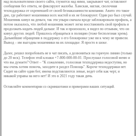
над пользователями своего сайта, глумятся над ними, закрывают чат, оставляют
сообщения без ответа, не фиксируют жалобы. Хамская, наглая, сволочная
техподдержка от охреневшей от своей безнаказанности компании. Авито это такое
дно, где работают мошенники всех мастей и их не блокируют. Один раз был случай.
Мошенник кинул на деньги, так эти упыри сначала вроде заблокировали профиль, а
потом оказалось, что любой мошенник может легко восстановить свой профиль и
продолжать кидать людей дальше. И так и произошло, я видел по отзывам, что он
кинул других людей. Пришлось обращаться в полицию (тоже бесполезная хрень).
Дальнейшие обращения в поддержку о его блокировке уже ни к чему не привели.
Вывод – им выгодны мошенники на их площадке. Я просто в шоке.
Далее, решил попробовать не в чат писать, а дозвониться на горячую линию (только
до 20 мск). Телефон этой клоаки +7-800-600-00-01. Прослушал голосовой меню и
что вы думаете? Ответ – “К сожалению, голосовая техподдержка недоступна, но
мы очень хотим помочь, заходите в раздел Помощь”. Короче техподдержки нет.
Сидит на сайте один бот, имена подставляются левые, ведет себя как черт, и
никакой управы на него нет! И это в 2021 году такая дичь.
Оставляйте комментарии со скриншотами и примерами ваших ситуаций.