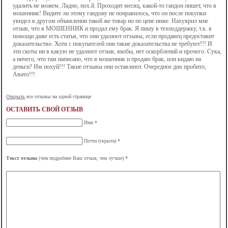
удалить не можем. Ладно, пох.й. Проходит месяц, какой-то гандон пишет, что я
мошенник! Видите ли этому гандону не понравилось, что он после покупки
увидел в другом объявлении такой же товар но по цене ниже. Нахуярил мне
отзыв, что я МОШЕННИК и продал ему брак. Я пишу в техподдержку, т.к. в
помощи даже есть статья, что они удаляют отзывы, если продавец предоставит
доказательство. Хотя с покупателей они такие доказательства не требуют!!! И
эти скоты ни в какую не удаляют отзыв, якобы, нет оскорблений и прочего. Сука,
а ничего, что там написано, что я мошенник и продаю брак, или кидаю на
деньги? Им похуй!!! Такие отзывы они оставляют. Очередное дно пробито,
Авито!!!
Открыть
все отзывы на одной странице
ОСТАВИТЬ СВОЙ ОТЗЫВ
Имя *
Почта (скрыта) *
Текст отзыва
(чем подробнее Ваш отзыв, тем лучше) *