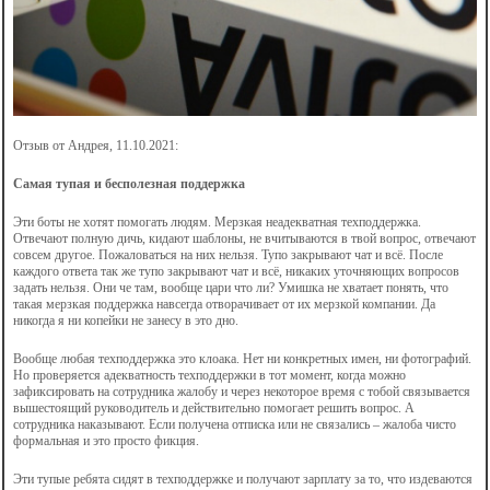
Отзыв от Андрея, 11.10.2021:
Самая тупая и бесполезная поддержка
Эти боты не хотят помогать людям. Мерзкая неадекватная техподдержка.
Отвечают полную дичь, кидают шаблоны, не вчитываются в твой вопрос, отвечают
совсем другое. Пожаловаться на них нельзя. Тупо закрывают чат и всё. После
каждого ответа так же тупо закрывают чат и всё, никаких уточняющих вопросов
задать нельзя. Они че там, вообще цари что ли? Умишка не хватает понять, что
такая мерзкая поддержка навсегда отворачивает от их мерзкой компании. Да
никогда я ни копейки не занесу в это дно.
Вообще любая техподдержка это клоака. Нет ни конкретных имен, ни фотографий.
Но проверяется адекватность техподдержки в тот момент, когда можно
зафиксировать на сотрудника жалобу и через некоторое время с тобой связывается
вышестоящий руководитель и действительно помогает решить вопрос. А
сотрудника наказывают. Если получена отписка или не связались – жалоба чисто
формальная и это просто фикция.
Эти тупые ребята сидят в техподдержке и получают зарплату за то, что издеваются