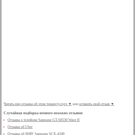
Читать еще отзывы об этом товаре/услуге ▼
или
оставить свой отзыв ▼
Случайная подборка немного похожих отзывов:
Отзывы о телефоне Samsung GT-S8530 Wave II
Отзывы об Uber
Отзывы об МФУ Samsung SCX-4100