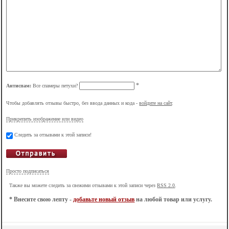
*
Антиспам:
Все спамеры петухи?
Чтобы добавлять отзывы быстро, без ввода данных и кода -
войдите на сайт
.
Прикрепить изображение или видео
Следить за отзывами к этой записи!
Просто подписаться
Также вы можете следить за свежими отзывами к этой записи через
RSS 2.0
.
* Внесите свою лепту -
добавьте новый отзыв
на любой товар или услугу.