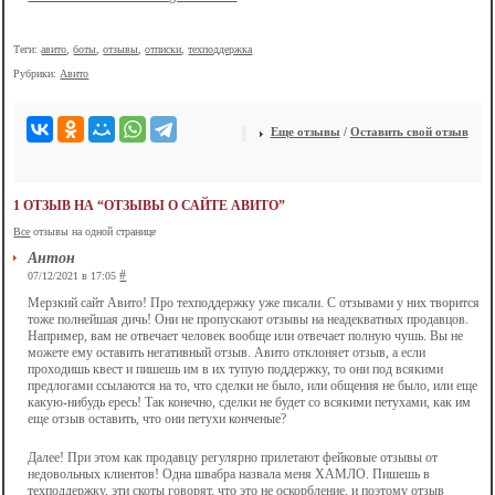
Теги:
авито
,
боты
,
отзывы
,
отписки
,
техподдержка
Рубрики:
Авито
Еще отзывы
/
Оставить свой отзыв
1 ОТЗЫВ НА “ОТЗЫВЫ О САЙТЕ АВИТО”
Все
отзывы на одной странице
Антон
#
07/12/2021 в 17:05
Мерзкий сайт Авито! Про техподдержку уже писали. С отзывами у них творится
тоже полнейшая дичь! Они не пропускают отзывы на неадекватных продавцов.
Например, вам не отвечает человек вообще или отвечает полную чушь. Вы не
можете ему оставить негативный отзыв. Авито отклоняет отзыв, а если
проходишь квест и пишешь им в их тупую поддержку, то они под всякими
предлогами ссылаются на то, что сделки не было, или общения не было, или еще
какую-нибудь ересь! Так конечно, сделки не будет со всякими петухами, как им
еще отзыв оставить, что они петухи конченые?
Далее! При этом как продавцу регулярно прилетают фейковые отзывы от
недовольных клиентов! Одна швабра назвала меня ХАМЛО. Пишешь в
техподдержку, эти скоты говорят, что это не оскорбление, и поэтому отзыв