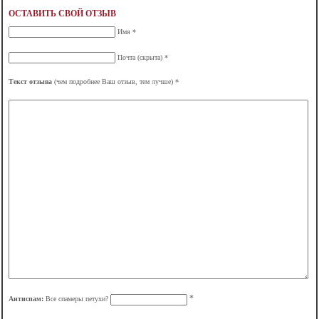
ОСТАВИТЬ СВОЙ ОТЗЫВ
Имя *
Почта (скрыта) *
Текст отзыва
(чем подробнее Ваш отзыв, тем лучше) *
*
Антиспам:
Все спамеры петухи?