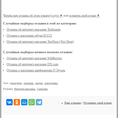
Читать еще отзывы об этом товаре/услуге ▼
или
оставить свой отзыв ▼
Случайная подборка отзывов в этой же категории:
Отзывы об интернет-магазине Topbrands
Отзывы о магазинах обуви ECCO
Отзывы об интернет-магазине TopShop (Top Shop)
Случайная подборка немного похожих отзывов:
Отзывы об интернет-магазине Wildberries
Отзывы об интернет-магазине DX.com
Отзывы о магазинах парфюмерии Л’Этуаль
Теги:
дискаунтер
,
ситилинк
,
скидки
,
электроника
Рубрики:
Интернет-магазины
,
Ситилинк
Еще отзывы
/
Оставить свой отзыв