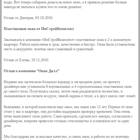
воды. Вот теперь собираем деньги на новое окно, а я приняла решение больше
никогда не пытаться купить что-то очень дешевое.
Отзыв от Дмитрия, 03.10.2010:
Пластиковые окна от ИнСтройКомплект
Заказывали в компании «ИнСтройКомплект» пластиковые окна в 2-х комнатную
квартиру. Работа выполнена в срок, качественно и быстро. Окна были установлены
чисто и аккуратно: монтаж окон слаженный и грамотный.
Отзыв от Елены, 19.12.2010:
Отзыв о компании “Окна Дилл”
Недавно мы застеклили большую веранду в загородном доме, по проекту
дизайнера нам установили 8 вертикальных и 4 горизонтальных пластиковых окна
до самого пола. Получилась сказка, летом окна раздвигаются полностью, и
оказываешься на свежем воздухе, зимой сидишь в тепле, а в двух шагах снег лежит.
Компанию, в которой выполняли наш заказ, мы знаем уже 12 лет. Первые её окна
стоят у нас в квартире, они достойно выдержали проверку временем. Они очень
чётко выполняют свою работу. Сами приехали, сделали все замеры, согласовали с
дизайнером, вовремя привезли готовые стеклопакеты и установили всё за один
день.
Мы благодарны им за высокое качество, и самих окон, и работы по их монтажу.