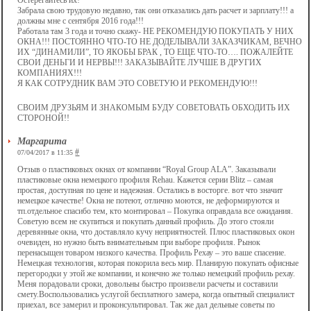
Остерегайтесь их!
Забрала свою трудовую недавно, так они отказались дать расчет и зарплату!!! а
должны мне с сентября 2016 года!!!
Работала там 3 года и точно скажу- НЕ РЕКОМЕНДУЮ ПОКУПАТЬ У НИХ
ОКНА!!! ПОСТОЯННО ЧТО-ТО НЕ ДОДЕЛЫВАЛИ ЗАКАЗЧИКАМ, ВЕЧНО
ИХ “ДИНАМИЛИ”, ТО ЯКОБЫ БРАК , ТО ЕЩЕ ЧТО-ТО…. ПОЖАЛЕЙТЕ
СВОИ ДЕНЬГИ И НЕРВЫ!!! ЗАКАЗЫВАЙТЕ ЛУЧШЕ В ДРУГИХ
КОМПАНИЯХ!!!
Я КАК СОТРУДНИК ВАМ ЭТО СОВЕТУЮ И РЕКОМЕНДУЮ!!!
СВОИМ ДРУЗЬЯМ И ЗНАКОМЫМ БУДУ СОВЕТОВАТЬ ОБХОДИТЬ ИХ
СТОРОНОЙ!!
Маргарита
#
07/04/2017 в 11:35
Отзыв о пластиковых окнах от компании “Royal Group ALA”. Заказывали
пластиковые окна немецкого профиля Rehau. Кажется серии Blitz – самая
простая, доступная по цене и надежная. Остались в восторге. вот что значит
немецкое качестве! Окна не потеют, отлично моются, не деформируются и
тп.отдельное спасибо тем, кто монтировал – Покупка оправдала все ожидания.
Советую всем не скупиться и покупать данный профиль. До этого стояли
деревянные окна, что доставляло кучу неприятностей. Плюс пластиковых окон
очевиден, но нужно быть внимательным при выборе профиля. Рынок
перенасыщен товаром низкого качества. Профиль Рехау – это ваше спасение.
Немецкая технология, которая покорила весь мир. Планирую покупать офисные
перегородки у этой же компании, и конечно же только немецкий профиль рехау.
Меня порадовали сроки, довольны быстро произвели расчеты и составили
смету.Воспользовались услугой бесплатного замера, когда опытный специалист
приехал, все замерил и проконсультировал. Так же дал дельные советы по