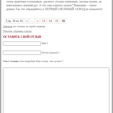
очень приятные и вежливые, уделяют столько внимания, сколько нужно, не
навязываясь лишний раз. А что еще клиенту нужно? Внимание – самое
ценное.Так что обращайтесь в ПЕРВЫЙ ОКОННЫЙ ЗАВОД,не пожалеете!
Стр. 16 из 16
«
...
«
13
14
15
16
Открыть
все отзывы на одной странице
Показать обратные ссылки
ОСТАВИТЬ СВОЙ ОТЗЫВ
Имя *
Почта (скрыта) *
Текст отзыва
(чем подробнее Ваш отзыв, тем лучше) *