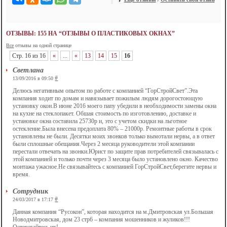
ОТЗЫВЫ: 155 НА “ОТЗЫВЫ О ПЛАСТИКОВЫХ ОКНАХ”
Все
отзывы на одной странице
Стр. 16 из 16
«
...
«
13
14
15
16
Светлана
#
13/09/2016 в 09:50
Делюсь негативным опытом по работе с компанией “ГорСтройСвет”.Эта
компания ходит по домам и навязывает пожилым людям дорогостоющую
установку окон.В июне 2016 моего папу убедили в необходимости замены окна
на кухне на стеклопакет. Обшая стоимость по изготовлению, доставке и
установке окна составила 25730р и, это с учетом скидки на льготное
остекление.Была внесена предоплата 80% – 21000р. Ремонтные работы в срок
установлены не были. Десятки моих звонков только вымотали нервы, а в ответ
были сплошные обещания.Через 2 месяца руководители этой компании
перестали отвечать на звонки.Юрист по защите прав потребителей связывалась с
этой компанией и только почти через 3 месяца было установлено окно. Качество
монтажа ужасное.Не связывайтесь с компанией ГорСтройСвет,берегите нервы и
время.
Сотрудник
#
24/03/2017 в 17:17
Данная компания “Русокон”, которая находится на м.Дмитровская ул.Большая
Новодмитровская, дом 23 стр6 – компания мошенников и жуликов!!!