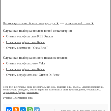
Читать еще отзывы об этом товаре/услуге ▼
или
оставить свой отзыв ▼
Случайная подборка отзывов в этой же категории:
Отзывы о профиле окон KBE Эталон
Отзывы о профиле окон Rehau
Отзывы о компании “Окна Века”
Случайная подборка немного похожих отзывов:
Отзывы о профилях окон Veka
Отзывы о профиле окон Rehau
Отзывы о профилях окон Ortex и Di-Fence
Теги:
kbe
,
вертильные окна
,
горизонтальные окна
,
дешевые окна
,
замеры
,
микропроветривание
,
монтаж окон
,
окна дилл
,
окна из германии
,
пластиковые окна
,
проекты домов
,
стеклопакеты
,
строительные фирмы
,
юника-окна
Рубрики:
Пластиковые окна
Еще отзывы
/
Оставить свой отзыв