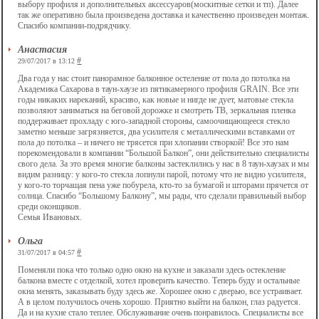
выбору профиля и дополнительных аксессуаров(москитные сетки и тп). Далее
так же оперативно была произведена доставка и качественно произведен монтаж.
Спасибо компании-подрядчику.
Анастасия
#
29/07/2017 в 13:12
Два года у нас стоит панорамное балконное остеление от пола до потолка на
Академика Сахарова в таун-хаузе из пятикамерного профиля GRAIN. Все эти
годы никаких нареканий, красиво, как новые и нигде не дует, матовые стекла
позволяют заниматься на беговой дорожке и смотреть ТВ, зеркальная пленка
поддерживает прохладу с юго-западной стороны, самоочищающееся стекло
заметно меньше загрязняется, два усилителя с металлическими вставками от
пола до потолка – и ничего не трясется при хлопании створкой! Все это нам
порекомендовали в компании “Большой Балкон”, они действительно специалисты
свого дела. За это время многие балконы застеклились у нас в 8 таун-хаузах и мы
видим разницу: у кого-то стекла лопнули парой, потому что не видно усилителя,
у кого-то торчащая пена уже побурела, кто-то за бумагой и шторами прячется от
солнца. Спасибо “Большому Балкону”, мы рады, что сделали правильный выбор
среди оконщиков.
Семья Ивановых.
Ольга
#
31/07/2017 в 04:57
Поменяли пока что только одно окно на кухне и заказали здесь остекление
балкона вместе с отделкой, хотел проверить качество. Теперь буду и остальные
окна менять, заказывать буду здесь же. Хорошее окно с дверью, все устраивает.
А в целом получилось очень хорошо. Приятно выйти на балкон, глаз радуется.
Да и на кухне стало теплее. Обслуживание очень понравилось. Специалисты все