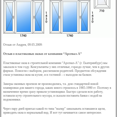
Отзыв от Андрея, 09.05.2009:
Отзыв о пластиковых окнах от компании “Арсенал-А”
Пластиковые окна в строительной компании “Арсенал-А” (г. Екатеринбург) мы
заказали в том году. Консультанты у них отличные, гораздо лучше, чем в других
фирмах. Помогли с выбором, рассмешили родителей. Предметом обсуждения
стала установка окна на кухне, и в гостиной – с выходом на балкон.
Замеры оконных проемов не производились, т.к. дом стандартной новой
планировки для нашего города, каких много строилось в 1985-1990 гг. Поэтому в
назначенное время сразу пришли установщики. Быстро сделали всю работу,
оставили кучу строительного мусора, и сказали поставить банки с водой на
подоконники.
Через пару дней приехал какой-то типа “маляр” замазывать оставшиеся щели,
приводить окна в нормальный вид. И вот тут начинается самое интересное.