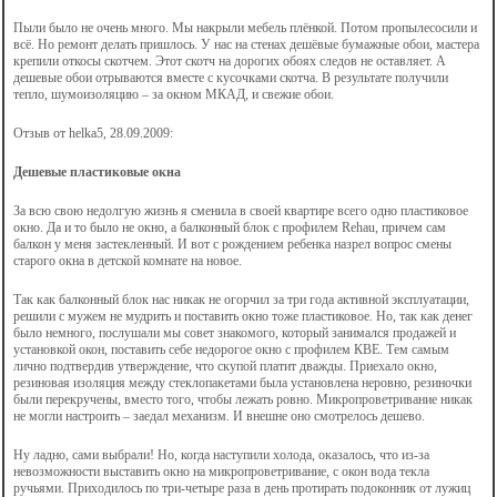
Пыли было не очень много. Мы накрыли мебель плёнкой. Потом пропылесосили и
всё. Но ремонт делать пришлось. У нас на стенах дешёвые бумажные обои, мастера
крепили откосы скотчем. Этот скотч на дорогих обоях следов не оставляет. А
дешевые обои отрываются вместе с кусочками скотча. В результате получили
тепло, шумоизоляцию – за окном МКАД, и свежие обои.
Отзыв от helka5, 28.09.2009:
Дешевые пластиковые окна
За всю свою недолгую жизнь я сменила в своей квартире всего одно пластиковое
окно. Да и то было не окно, а балконный блок с профилем Rehau, причем сам
балкон у меня застекленный. И вот с рождением ребенка назрел вопрос смены
старого окна в детской комнате на новое.
Так как балконный блок нас никак не огорчил за три года активной эксплуатации,
решили с мужем не мудрить и поставить окно тоже пластиковое. Но, так как денег
было немного, послушали мы совет знакомого, который занимался продажей и
установкой окон, поставить себе недорогое окно с профилем КВЕ. Тем самым
лично подтвердив утверждение, что скупой платит дважды. Приехало окно,
резиновая изоляция между стеклопакетами была установлена неровно, резиночки
были перекручены, вместо того, чтобы лежать ровно. Микропроветривание никак
не могли настроить – заедал механизм. И внешне оно смотрелось дешево.
Ну ладно, сами выбрали! Но, когда наступили холода, оказалось, что из-за
невозможности выставить окно на микропроветривание, с окон вода текла
ручьями. Приходилось по три-четыре раза в день протирать подоконник от лужиц