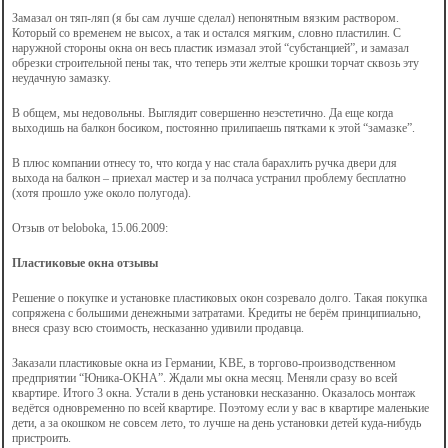
Замазал он тяп-ляп (я бы сам лучше сделал) непонятным вязким раствором.
Который со временем не высох, а так и остался мягким, словно пластилин. С
наружной стороны окна он весь пластик измазал этой “субстанцией”, и замазал
обрезки строительной пены так, что теперь эти желтые крошки торчат сквозь эту
неудачную замазку.
В общем, мы недовольны. Выглядит совершенно неэстетично. Да еще когда
выходишь на балкон босиком, постоянно прилипаешь пятками к этой “замазке”.
В плюс компании отнесу то, что когда у нас стала барахлить ручка двери для
выхода на балкон – приехал мастер и за полчаса устранил проблему бесплатно
(хотя прошло уже около полугода).
Отзыв от beloboka, 15.06.2009:
Пластиковые окна отзывы
Решение о покупке и установке пластиковых окон созревало долго. Такая покупка
сопряжена с большими денежными затратами. Кредиты не берём принципиально,
внеся сразу всю стоимость, несказанно удивили продавца.
Заказали пластиковые окна из Германии, KBE, в торгово-производственном
предприятии “Юника-ОКНА”. Ждали мы окна месяц. Меняли сразу во всей
квартире. Итого 3 окна. Устали в день установки несказанно. Оказалось монтаж
ведётся одновременно по всей квартире. Поэтому если у вас в квартире маленькие
дети, а за окошком не совсем лето, то лучше на день установки детей куда-нибудь
пристроить.